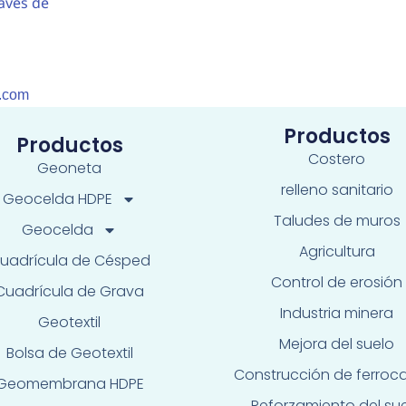
f
avés de
o
n
o
r.com
Productos
Productos
Costero
Geoneta
relleno sanitario
Geocelda HDPE
Taludes de muros
Geocelda
Agricultura
uadrícula de Césped
Control de erosión
Cuadrícula de Grava
Industria minera
Geotextil
Mejora del suelo
Bolsa de Geotextil
Construcción de ferrocar
Geomembrana HDPE
Reforzamiento del su