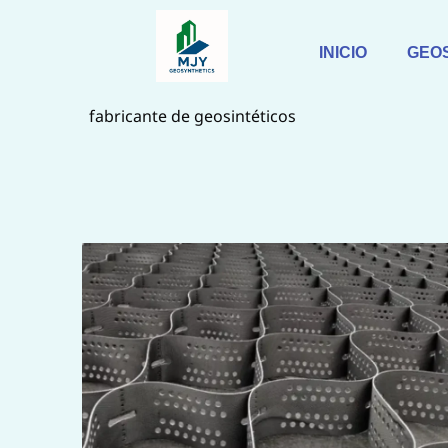
Saltar
al
INICIO
GEO
contenido
fabricante de geosintéticos