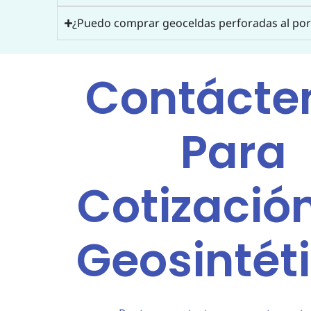
¿Puedo comprar geoceldas perforadas al po
Contácte
Para
Cotizació
Geosintét