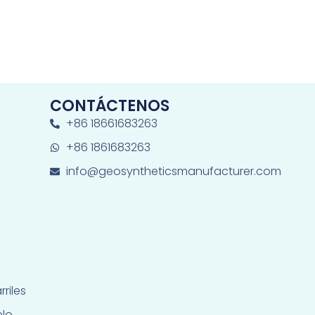
ó
n
i
c
o
CONTÁCTENOS
+86 18661683263
+86 1861683263
info@geosyntheticsmanufacturer.com
riles
elo