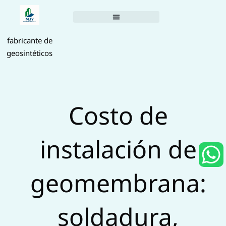
Saltar
al
contenido
fabricante de
geosintéticos
Costo de
instalación de
h
geomembrana:
a
t
soldadura,