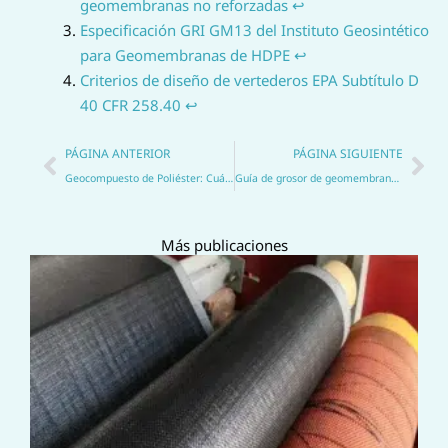
geomembranas no reforzadas
↩
Especificación GRI GM13 del Instituto Geosintético
para Geomembranas de HDPE
↩
Criterios de diseño de vertederos EPA Subtítulo D
40 CFR 258.40
↩
Anterior
Sig
PÁGINA ANTERIOR
PÁGINA SIGUIENTE
Geocompuesto de Poliéster: Cuándo Utilizarlo para el Refuerzo de Asfalto y la Estabilización del Suelo
Guía de grosor de geomembrana HDPE para estanques, vertederos y proyectos mineros
Más publicaciones
S
a
g
r
d
l
u
c