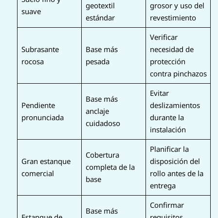
geotextil
grosor y uso del
suave
estándar
revestimiento
Verificar
Subrasante
Base más
necesidad de
rocosa
pesada
protección
contra pinchazos
Evitar
Base más
Pendiente
deslizamientos
anclaje
pronunciada
durante la
cuidadoso
instalación
Planificar la
Cobertura
Gran estanque
disposición del
completa de la
comercial
rollo antes de la
base
entrega
Confirmar
Base más
Estanque de
requisitos