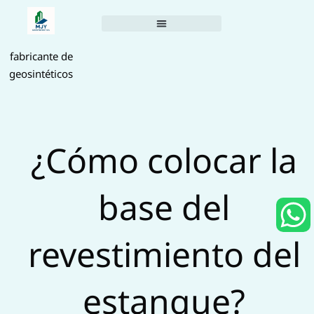
Saltar
al
contenido
fabricante de
geosintéticos
¿Cómo colocar la
base del
h
revestimiento del
a
t
estanque?