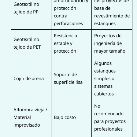
amortiguación y
los proyectos de
Geotextil no
protección
base de
tejido de PP
contra
revestimiento de
perforaciones
estanques
Resistencia
Proyectos de
Geotextil no
estable y
ingeniería de
tejido de PET
protección
mayor tamaño
Algunos
estanques
Soporte de
Cojín de arena
simples o
superficie lisa
sistemas
cubiertos
No
Alfombra vieja /
recomendado
Material
Bajo costo
para proyectos
improvisado
profesionales