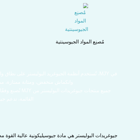
خطي
لى
لمحتوى
مُصنِع المواد الجيوسينتية
وانكماش منخفض، ومتانة ممتازة، مما ي
القائمة، تدعم جي
جيوغريدات البوليستر هي مادة جيوسيليكونية عالية القوة مصنوعة من ألياف البوليستر (PET)، مصممة خصيصًا 