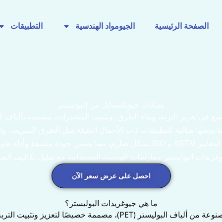
الصفحة الرئيسية
الجيومواد الهندسية
التطبيقات
شبكات جيوتكستايل من البوليستر
جعلها مثالية للتطبيقات ذات الأحمال الثقيلة مثل الطرق السريعة، وال
جميع منتجات جيوغريدات البوليستر من MJY تُصنع وفقًا لمعايير ASTM و ISO بشكل صا
وغريدات البوليستر ممارسات الهندسة المستدامة مع تقليل تكاليف الصيا
احصل على عرض سعر الآن
ما هي جيوغريدات البوليستر؟
لتعزيز وتثبيت التربة في مشاريع الهندسة المدنية.