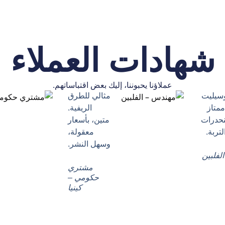
شهادات العملاء
عملاؤنا يحبوننا، إليك بعض اقتباساتهم.
وسيليت
مثالي للطرق
ممتاز
الريفية.
نحدرات
متين، بأسعار
تربة.
معقولة،
وسهل النشر.
لفلبين
مشتري
حكومي –
كينيا