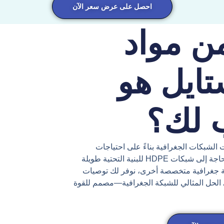
احصل على عرض سعر الآن
ن مواد
تايل هو
 لك؟
 الشبكات الجغرافية بناءً على احتياجات
مشروعك الهيكلية والبيئية والميزانية. سواء كنت بحاجة إلى شبكات HDPE للبنية التحتية طويلة
و أي مادة شبكة جغرافية متخصصة أخرى، نوفر لك توصيات
 الحل المثالي للشبكة الجغرافية—مصمم للقوة