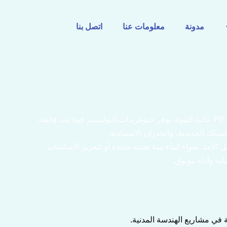
مدونة
معلومات عنا
اتصل بنا
في MJY، تُستخدم أنظمة الجيوغريد البوليستر على نطاق واسع في تعزيز التربة، وبناء الطرق، وتثبيت المنحدرات. مصممة بألياف PET عالية القوة، توفر جيوغريدات البوليستر قوة شد فائقة،
سكك الحديدية، والجدران الاستنادية.
رم، مما يضمن جودة متسقة وأداء طويل الأمد. سواء لبناء بنية تحتية جديدة أو لتعزيز الأساسات
نة وأداء موثوق.