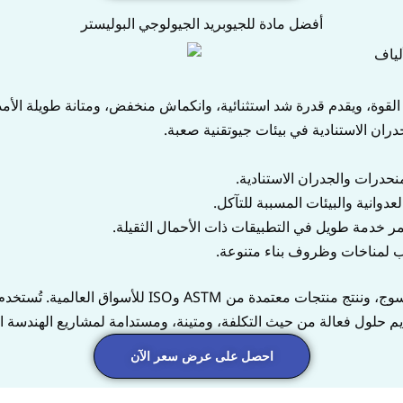
أفضل مادة للجيوبريد الجيولوجي البوليستر
د الجيولوجي البوليستر مصمم من ألياف PET عالية القوة، ويقدم قدرة شد استثنائية، وانكماش منخف
جدران الاستنادية في بيئات جيوتقنية صعبة.
نحدرات والجدران الاستنادية.
لعدوانية والبيئات المسببة للتآكل.
 خدمة طويل في التطبيقات ذات الأحمال الثقيلة.
ب لمناخات وظروف بناء متنوعة.
في MJY، نحن مصنع ومورد موثوق للجيوبريد البوليستر الم
يم حلول فعالة من حيث التكلفة، ومتينة، ومستدامة لمشاريع الهندسة ال
احصل على عرض سعر الآن