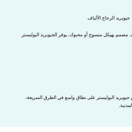
ض، ومتانة طويلة الأمد. مصمم بهيكل منسوج أو محبوك، يوفر الجيوبريد البوليستر
نسوج، وننتج منتجات معتمدة من ASTM وISO للأسواق العالمية. تُستخدم جيوبريد البوليستر على نطاق واسع في الطرق السريعة،
مدنية.