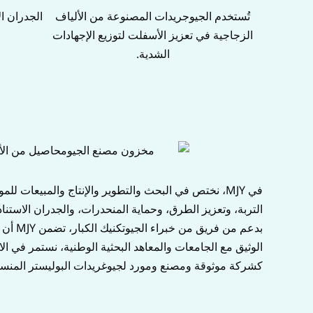
تُستخدم الجيوجريدات المصنوعة من الألياف
الجدران ال
الزجاجية في تعزيز الأسفلت لتوزيع الإجهادات
الشدية.
في MJY، نختص في البحث والتطوير والإنتاج والمبيعات 
التربة، وتعزيز الطرق، وحماية المنحدرات، والجدران الاستناد
الوثيق مع الجامعات والمعاهد البحثية الوطنية، نستمر في ال
كشركة موثوقة ومصنع ومورد لجيوغريدات البوليستر المنسوجة، تضمن MJY استقرار المنتج، وفعالية التكلفة، والأداء المتفوق لدعم مشاريع البنية التحت