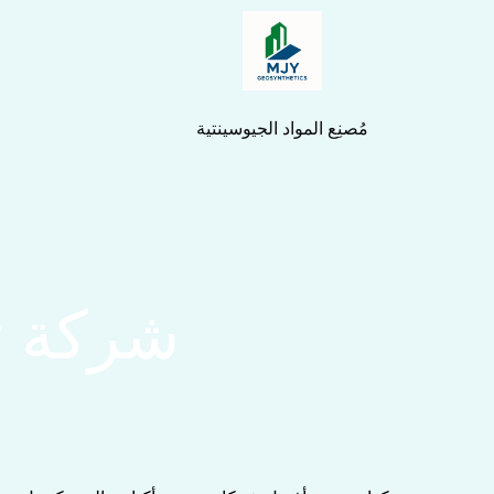
خطي
لى
لمحتوى
مُصنِع المواد الجيوسينتية
شركة ت