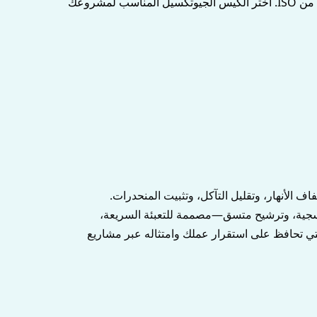
كواحدة من أفضل شركات تصنيع أكياس الجيوتكسيل من الصين، جميع أكياس الجيوتكسيل من مصنعنا تُنتج وفق أنظمة معتمدة من ISO. اختر الكيس الجيوتكسيل المناسب لمشروعك
 الأنهار، وتقليل التآكل، وتثبيت المنحدرات.
قرة من الأشعة فوق البنفسجية، وترشيح متسق—مصممة للتعبئة السريعة،
 تحافظ على استقرار عملك وامتثاله عبر مشاريع