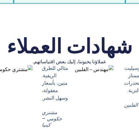
شهادات العملاء
عملاؤنا يحبوننا، إليك بعض اقتباساتهم.
وسيليت
مثالي للطرق
ممتاز
الريفية.
نحدرات
متين، بأسعار
تربة.
معقولة،
وسهل النشر.
لفلبين
مشتري
حكومي –
كينيا