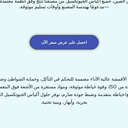
—مدعومًا بهندسة المصنع وأوقات تسليم موثوقة.
احصل على عرض سعر الآن
لأقمشة عالية الأداء مصممة للتحكم في التآكل، وحماية الشواطئ وضفاف
تحصل أكياس الجيوتكسيل لدينا على جودة معتمدة من ISO، وقوة خياطة موثوقة، ومواد مست
/خياطة متقدمة وضبط جودة صارم، نوفر حلول أكياس الجيوتكسيل التي
بحرية، وأنهار، وبنية تحتية.