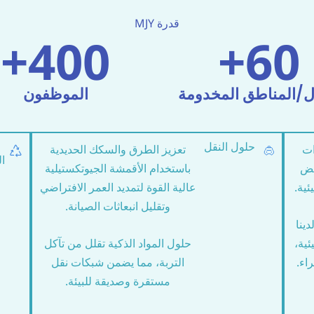
قدرة MJY
+
400
+
60
ل/المناطق المخدومة
الموظفون
حلول النقل
ات
تعزيز الطرق والسكك الحديدية
ال
فض
باستخدام الأقمشة الجيوتكستيلية
ئية.
عالية القوة لتمديد العمر الافتراضي
وتقليل انبعاثات الصيانة.
ينا
ئية،
حلول المواد الذكية تقلل من تآكل
اء.
التربة، مما يضمن شبكات نقل
مستقرة وصديقة للبيئة.