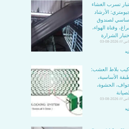
ب
تبار تسرب الغشاء
يومتري: الأرشاد
أساسي لصندوق
راغ، وقناة الهواء،
تبار الشرارة
اس
2026-08-03
يد
كيب بلاط العشب:
بقة الأساسية،
حواف، الحشوة،
صيانة
اس
2026-08-03
يد