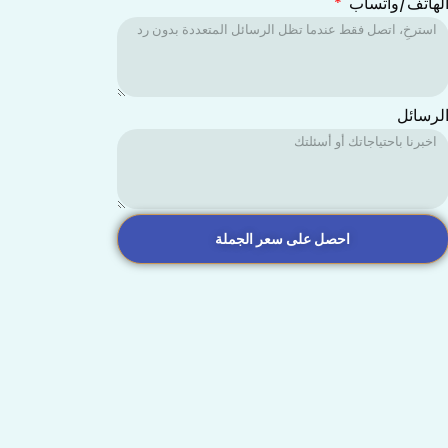
لهاتف/واتساب
لرسائل
احصل على سعر الجملة