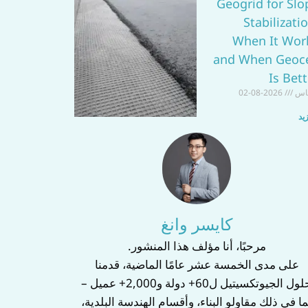
Geogrid for Slo
Stabilizati
When It Wor
and When Geoce
Is Bett
اس
2026-08-02
يد
كايسر وانغ
‌مرحبًا، أنا مؤلف هذا المنشور.‌
على مدى الخمسة عشر عامًا الماضية، قدمنا
حلول الجيوتكسيتيل ل‌60+ دولة‌ و‌2,000+ عميل‌ –
ما في ذلك مقاولو البناء، وأقسام الهندسة البلدية،