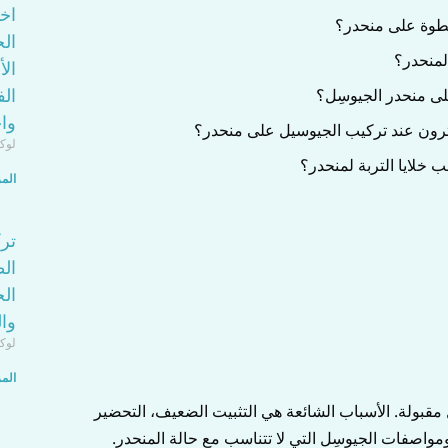
اخ
طوة على منحدر؟
الج
لمنحدر؟
ال
الف
لى منحدر الجيوسِل؟
واخ
شترون عند تركيب الجيوسيل على منحدر؟
لوك
خلايا التربة لمنحدر؟
المز
تر
الط
ال
وال
لوك
المز
مقبولة. الأسباب الشائعة هي التثبيت الضعيف، التحضير
صفات الجيوسِل التي لا تتناسب مع حالة المنحدر.