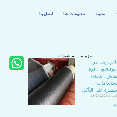
مدونة
معلومات عنا
اتصل بنا
مزيد من المنشورات
و
ياس رمل من
يوفينتيون: قوة
ا
ماش، التعبئة،
ت
ستخدامات
سيطرة على التآكل
س
اس
2026-08-03
ا
يد