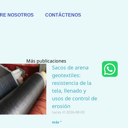
RE NOSOTROS
CONTÁCTENOS
Más publicaciones
W
Sacos de arena
geotextiles:
h
resistencia de la
a
tela, llenado y
usos de control de
t
erosión
Lucas
2026-08-03
s
más ”