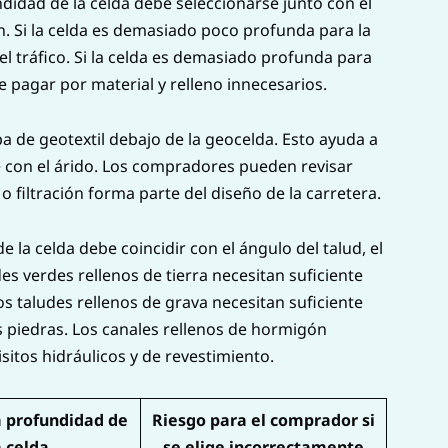
didad de la celda debe seleccionarse junto con el
. Si la celda es demasiado poco profunda para la
l tráfico. Si la celda es demasiado profunda para
 pagar por material y relleno innecesarios.
a de geotextil debajo de la geocelda. Esto ayuda a
te con el árido. Los compradores pueden revisar
 filtración forma parte del diseño de la carretera.
e la celda debe coincidir con el ángulo del talud, el
des verdes rellenos de tierra necesitan suficiente
os taludes rellenos de grava necesitan suficiente
 piedras. Los canales rellenos de hormigón
itos hidráulicos y de revestimiento.
a profundidad de
Riesgo para el comprador si
a celda
se elige incorrectamente