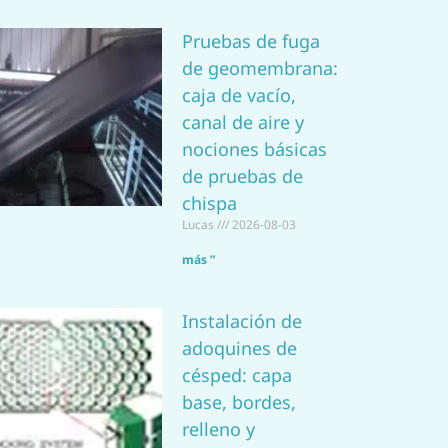
a
Pruebas de fuga
p
de geomembrana:
p
caja de vacío,
canal de aire y
nociones básicas
de pruebas de
chispa
Lucas
2026-08-03
más ”
Instalación de
adoquines de
césped: capa
base, bordes,
relleno y