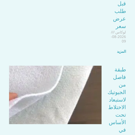
قبل
طلب
عرض
سعر
لوكاس
2026-08-
09
المزيد
طبقة
فاصل
من
الجيوتيك
لاستبعاد
الاختلاط
تحت
الأساس
في