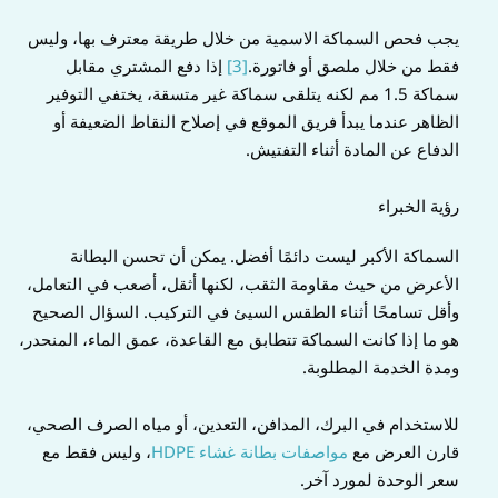
يجب فحص السماكة الاسمية من خلال طريقة معترف بها، وليس
فقط من خلال ملصق أو فاتورة.
[3]
إذا دفع المشتري مقابل
سماكة 1.5 مم لكنه يتلقى سماكة غير متسقة، يختفي التوفير
الظاهر عندما يبدأ فريق الموقع في إصلاح النقاط الضعيفة أو
الدفاع عن المادة أثناء التفتيش.
رؤية الخبراء
السماكة الأكبر ليست دائمًا أفضل. يمكن أن تحسن البطانة
الأعرض من حيث مقاومة الثقب، لكنها أثقل، أصعب في التعامل،
وأقل تسامحًا أثناء الطقس السيئ في التركيب. السؤال الصحيح
هو ما إذا كانت السماكة تتطابق مع القاعدة، عمق الماء، المنحدر،
ومدة الخدمة المطلوبة.
للاستخدام في البرك، المدافن، التعدين، أو مياه الصرف الصحي،
قارن العرض مع
مواصفات بطانة غشاء HDPE
، وليس فقط مع
سعر الوحدة لمورد آخر.