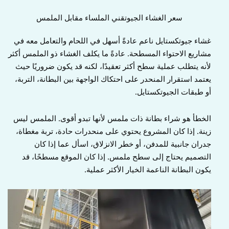
سعر الغشاء الجيوتقني الملساء مقابل الملمس
غشاء جيوتكستايل ناعم عادةً أسهل في اللحام والتعامل معه في
مشاريع الاحتواء المسطحة. عادةً ما يكلف الغشاء ذو الملمس أكثر
لأنه يتطلب عملية سطح أكثر تعقيدًا، لكنه قد يكون ضروريًا حيث
يعتمد استقرار المنحدر على احتكاك الواجهة بين البطانة، التربة،
أو طبقات الجيوتكستايل.
الخطأ هو شراء بطانة ذات ملمس لأنها تبدو أقوى. الملمس ليس
زينة. إذا كان المشروع يحتوي على منحدرات حادة، تربة مغطاة،
جدران جانبية للمدفن، أو خطر الانزلاق، اسأل عما إذا كان
التصميم يحتاج إلى سطح ملمس. إذا كان الموقع مسطحًا، قد
يكون البطانة الناعمة الخيار الأكثر عملية.