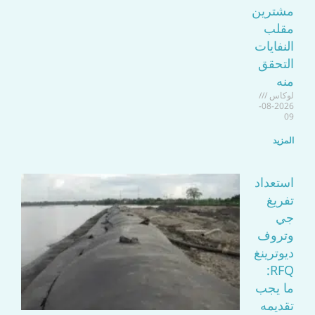
مشترين
مقلب
النفايات
التحقق
منه
لوكاس
2026-08-
09
المزيد
استعداد
تفريغ
جي
وتروف
ديوترينغ
RFQ:
ما يجب
تقديمه