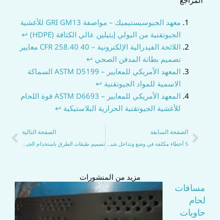
المراجع
معهد الجيوسيستيميك – مواصفة GRI GM13 للأغشية
الجيوتقنية من البولي إيثيلين عالي الكثافة (HDPE)
↩
اللائحة الفيدرالية الإلكترونية – 40 CFR 258.40 معايير
تصميم بطانة المدفن الصحي
↩
المعهد الأمريكي للمعايير – ASTM D5199 السماكة
الاسمية للمواد الجيوتقنية
↩
المعهد الأمريكي للمعايير – ASTM D6693 قوة اللحام
للأغشية الجيوتقنية الحرارية البلاستيكية
↩
السابق
التا
الصفحة السابقة
الصفحة التالية
5 أخطاء مكلفة في وضع وتداخل شبكات التسليح للجدران الاستنادية يجب تجنبها
تصميم طبقات الطرق باستخدام الجيوسيلي: التصميم، الفوائد، وفحوصات التركيب
مزيد من المنشورات
مسافات
لحام
حاويات