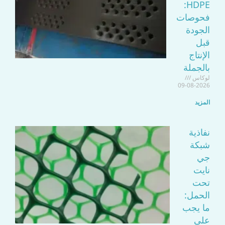
HDPE:
فحوصات
الجودة
قبل
الإنتاج
بالجملة
لوكاس
2026-08-09
المزيد
نفاذية
شبكة
جي
نايت
تحت
الحمل:
ما يجب
على