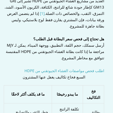
العديد من مشاريع الغشاء الجيوتقني من HDPE تشير إلى GRI
GM13 كإطار جودة شائع للراتنج، الكثافة، الكربون الأسود، الشد،
التمزق، الثقب، والخصائص ذات الصلة.
[1]
إذا لم يتضمن العرض
ورقة بيانات، فإن المشتري يقارن فقط لوح بلاستيكي، وليس
بطانة جاهزة للمشروع.
هل تحتاج إلى فحص سعر البطانة قبل الطلب؟
أرسل سمكك، حجم اللفة، التطبيق، ووجهة الميناء. يمكن لـ MJY
مراجعة ما إذا كانت بطانة الغشاء الجيوتقني من HDPE المقتبسة
تتوافق مع مخاطر المشروع.
اطلب فحص مواصفات الغشاء الجيوتقني من HDPE
السبع فخاخ تكاليف يغفل عنها المشترون
فخ
ما يبدو رخيصًا
ما قد يكلف أكثر لاحقًا
التكاليف
تكلفة الراتنج
بطانة
خطر الثقب والتصليح