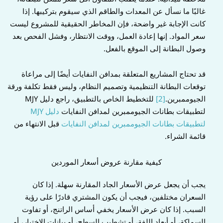
غالبًا ما نسأل عن المعدات والطاقم الذي سيقوم بتركيبها. إذا
كانت الإجابة غير واضحة، فإن المخاطر الحقيقية للمشروع ليست
سعر المواد. إنها إعادة العمل، ووقت الانتظار، وفشل الفحص بعد
وصول البطانة إلى الموقع بالفعل.
قد تحتاج المشاريع المتعلقة بمدافن النفايات أيضًا إلى مراعاة
توقعات البطانة التنظيمية وتصميم النظام، وليس فقط تكلفة ورقة
الجيوممبرين.
[2]
للتخطيط الخاص بالتطبيق، راجع دليل MJY
لتطبيقات بطانات الجيوممبرين لمدافن النفايات
دليل MJY
لتطبيقات بطانات الجيوممبرين لمدافن النفايات
قبل الانتهاء من
قائمة الشراء.
كيفية مقارنة عروض أسعار الموردين
يجب أن يجعل عرض الأسعار الجاد المقارنة سهلة. إذا كان
السعران مختلفين، فيجب أن يكون المشتري قادرًا على رؤية
السبب. إذا كان عرض الأسعار يخفي أساس الراتنج، أو تفاوت
السماكة، أو أبعاد اللفة، أو تشطيب السطح، أو بيانات الاختبار، أو