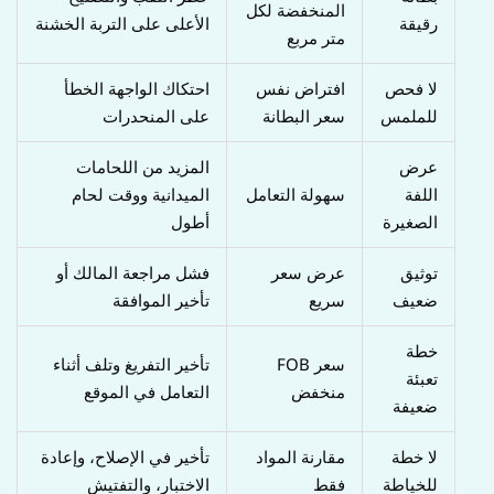
المنخفضة لكل
رقيقة
الأعلى على التربة الخشنة
متر مربع
لا فحص
افتراض نفس
احتكاك الواجهة الخطأ
للملمس
سعر البطانة
على المنحدرات
عرض
المزيد من اللحامات
اللفة
سهولة التعامل
الميدانية ووقت لحام
الصغيرة
أطول
توثيق
عرض سعر
فشل مراجعة المالك أو
ضعيف
سريع
تأخير الموافقة
خطة
سعر FOB
تأخير التفريغ وتلف أثناء
تعبئة
منخفض
التعامل في الموقع
ضعيفة
لا خطة
مقارنة المواد
تأخير في الإصلاح، وإعادة
للخياطة
فقط
الاختبار، والتفتيش