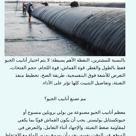
بالنسبة للمشترين، النقطة الأهم بسيطة: لا يتم اختيار أنابيب الجيو
فقط بالطول والقطر. قوة القماش، قوة اللحام، حجم الفتحات،
التعرض للأشعة فوق البنفسجية، طريقة الضخ، تخطيط منفذ
التعبئة، وتفاصيل التثبيت كلها تؤثر على الأداء.
مم تصنع أنابيب الجيو؟
معظم أنابيب الجيو مصنوعة من بولي بروبلين منسوج أو
جيوتكستايل بوليستر. يجب أن يكون القماش قويًا بما يكفي
لمقاومة ضغط التعبئة، والإجهاد أثناء التعامل، والتعرض في
الموقع. في الوقت نفسه، يجب أن يسمح بمرور الماء مع الاحتفاظ