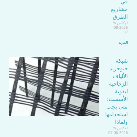
في
مشاريع
الطرق
لوكاس
2026-08-
07
المزيد
شبكة
جيوجريد
الألياف
الزجاجية
لتقوية
الأسفلت:
متى يجب
استخدامها
ولماذا
لوكاس
2026-08-07