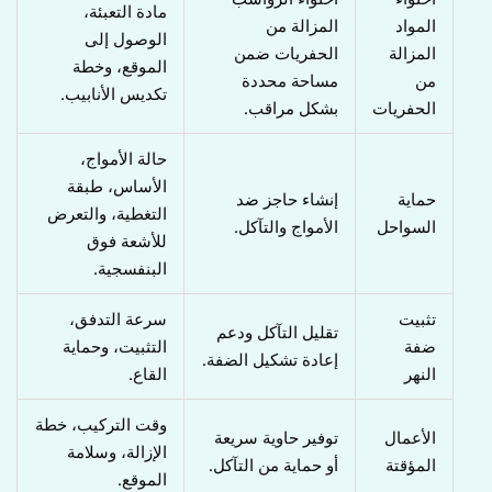
مادة التعبئة،
المواد
المزالة من
الوصول إلى
المزالة
الحفريات ضمن
الموقع، وخطة
من
مساحة محددة
تكديس الأنابيب.
الحفريات
بشكل مراقب.
حالة الأمواج،
الأساس، طبقة
حماية
إنشاء حاجز ضد
التغطية، والتعرض
السواحل
الأمواج والتآكل.
للأشعة فوق
البنفسجية.
تثبيت
سرعة التدفق،
تقليل التآكل ودعم
ضفة
التثبيت، وحماية
إعادة تشكيل الضفة.
النهر
القاع.
وقت التركيب، خطة
الأعمال
توفير حاوية سريعة
الإزالة، وسلامة
المؤقتة
أو حماية من التآكل.
الموقع.