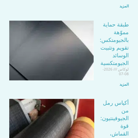
المزيد
طبقة حماية
مموّهة
بالجيومتكس:
تقويم وتثبيت
الوسائد
الجيومتكسية
لوكاس
2026-
08-07
المزيد
أكياس رمل
من
الجيوفينتيون:
قوة
القماش،