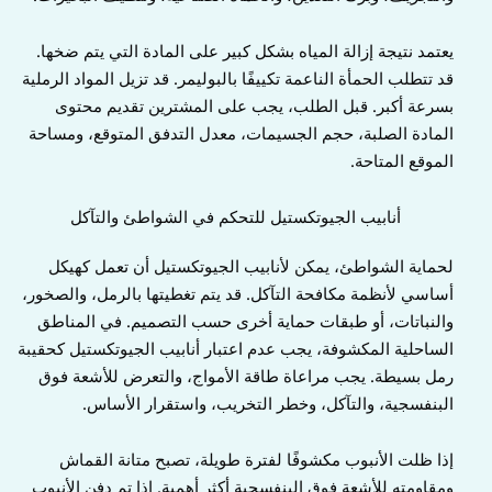
يعتمد نتيجة إزالة المياه بشكل كبير على المادة التي يتم ضخها.
قد تتطلب الحمأة الناعمة تكييفًا بالبوليمر. قد تزيل المواد الرملية
بسرعة أكبر. قبل الطلب، يجب على المشترين تقديم محتوى
المادة الصلبة، حجم الجسيمات، معدل التدفق المتوقع، ومساحة
الموقع المتاحة.
أنابيب الجيوتكستيل للتحكم في الشواطئ والتآكل
لحماية الشواطئ، يمكن لأنابيب الجيوتكستيل أن تعمل كهيكل
أساسي لأنظمة مكافحة التآكل. قد يتم تغطيتها بالرمل، والصخور،
والنباتات، أو طبقات حماية أخرى حسب التصميم. في المناطق
الساحلية المكشوفة، يجب عدم اعتبار أنابيب الجيوتكستيل كحقيبة
رمل بسيطة. يجب مراعاة طاقة الأمواج، والتعرض للأشعة فوق
البنفسجية، والتآكل، وخطر التخريب، واستقرار الأساس.
إذا ظلت الأنبوب مكشوفًا لفترة طويلة، تصبح متانة القماش
ومقاومته للأشعة فوق البنفسجية أكثر أهمية. إذا تم دفن الأنبوب