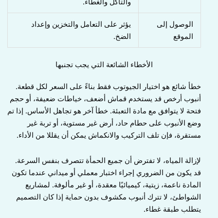
والتآكل والغطاء.
الوصول إلى
يؤثر على التعامل والتخزين وإعداد
الموقع
الضخ.
الأخطاء الشائعة التي يجب تجنبها
خطأ شائع هو اختيار الجيوتوب فقط بناءً على السعر لكل قطعة.
أنبوب أرخص قد يستخدم قماش أضعف، خياطات ضعيفة، أو حجم
فتحة لا يتوافق مع مادة التعبئة. خطأ آخر هو تجاهل الأساس. إذا تم
وضع الأنبوب على حطام حاد، أرض غير مستوية، أو تربة غير
مستقرة، فإن تلف التركيب والانكماش يمكن أن يقللا من الأداء.
لإزالة المياه، لا تفترض أن جميع الحمأة تتصرف بنفس السرعة.
قد يكون من الضروري إجراء اختبار معملي أو ميداني عندما تكون
المادة ناعمة، زيتية، كيميائيًا معقدة، أو غير مألوفة. لمشاريع
الشواطئ، لا تترك أنبوب مكشوف بدون حماية إذا كان التصميم
يتطلب طبقة غطاء.