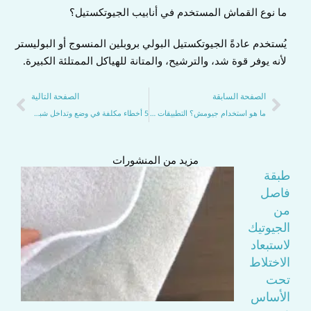
ما نوع القماش المستخدم في أنابيب الجيوتكستيل؟
يُستخدم عادةً الجيوتكستيل البولي بروبلين المنسوج أو البوليستر
لأنه يوفر قوة شد، والترشيح، والمتانة للهياكل الممتلئة الكبيرة.
السابق
التا
الصفحة السابقة
الصفحة التالية
ما هو استخدام جيومش؟ التطبيقات الرئيسية الأربعة في الهندسة المدنية
5 أخطاء مكلفة في وضع وتداخل شبكات التسليح للجدران الاستنادية يجب تجنبها
مزيد من المنشورات
طبقة
فاصل
من
الجيوتيك
لاستبعاد
الاختلاط
تحت
الأساس