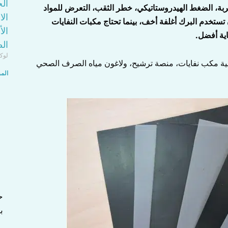
الج
لتطبيق، حالة التربة، الضغط الهيدروستاتيكي، خطر الثقب، التعرض للمواد
ال
تستخدم البرك أغلفة أخف، بينما تحتاج مكبات النفايات
ال
اية أفضل.
ال
لوك
لية مكب نفايات، منصة ترشيح، ولاغون مياه الصرف الصحي
المز
ب