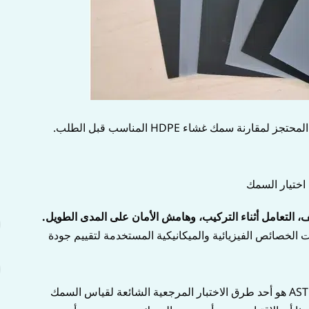
ة سمك غشاء HDPE المناسب قبل الطلب.
 اختيار السمك
ا
، التعامل أثناء التركيب، وهامش الأمان على المدى الطويل.
 غشاء HDPE مثل GRI GM13 متطلبات الخصائص الفيزيائية والميكانيكية المستخدمة لتقييم جودة
ا
يحتاج السمك الاسمي أيضًا إلى قياس صحيح. ASTM D5199 هو أحد طرق الاختبار المرجعية الشائعة لقياس السمك
ا