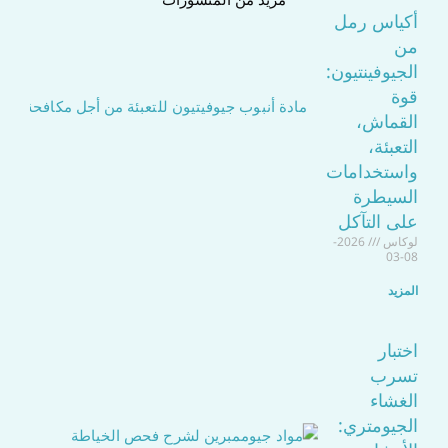
أكياس رمل
من
الجيوفينتيون:
قوة
القماش،
التعبئة،
واستخدامات
السيطرة
على التآكل
لوكاس
2026-
08-03
المزيد
اختبار
تسرب
الغشاء
الجيومتري: