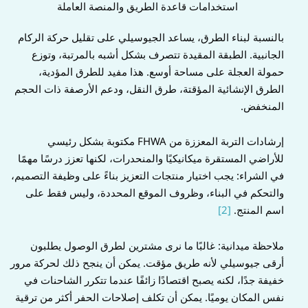
استخدامات قاعدة الطريق والمنصة العاملة
بالنسبة لبناء الطرق، يساعد الجيوسيلي على تقليل حركة الركام
الجانبية. الطبقة المقيدة تتصرف بشكل أشبه بالمرتبة، وتوزع
حمولة العجلة على مساحة أوسع. هذا مفيد للطرق المؤدية،
الطرق الإنشائية المؤقتة، طرق النقل، ودعم الأرصفة ذات الحجم
المنخفض.
إرشادات التربة المعززة من FHWA مكتوبة بشكل رئيسي
للأراضي المستقرة ميكانيكيًا والمنحدرات، لكنها تعزز درسًا مهمًا
في الشراء: يجب اختيار منتجات التعزيز بناءً على وظيفة التصميم،
والتحكم في البناء، وظروف الموقع المحددة، وليس فقط على
اسم المنتج.
[2]
ملاحظة ميدانية: غالبًا ما نرى مشترين لطرق الوصول يطلبون
أرقى جيوسيلي لأنه طريق مؤقت. يمكن أن ينجح ذلك لحركة مرور
خفيفة جدًا، لكنه يصبح اقتصادًا زائفًا عندما تتكرر الشاحنات في
نفس المكان يوميًا. يمكن أن تكلف إصلاحات الحفر أكثر من ترقية