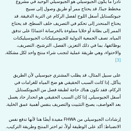
نادراً ما يكون الجيوسيلي هو الجيوسيلي الوحيد في مشروع
مخطط جيدًا. قد يحتاج ممر أو طريق وصول إلى نسيج
جيوتكستايل أسفل اللوح لفصل الركام عن التربة الدقيقة. قد
يحتاج المنحدر إلى تحكم في التصريف خلف السطح. قد يحتاج
الممر إلى بطانة أو خلايا مملوءة بالخرسانة اعتمادًا على تدفق
المياه. تصف الجمعية الدولية للجيوسيليكتات الجيوسيليكتات
بوظائفها، بما في ذلك التعزيز، الفصل، الترشيح، التصريف،
والاحتواء، وهي طريقة عملية لتجنب شراء منتج واحد لكل مشكلة.
[3]
على سبيل المثال، قد يطلب المشتري جيوسيلي لأن الطريق
يتآكل. إذا كانت السبب الحقيقي هو ضخ المياه للغرامات في
الركام، فقد تكون هناك حاجة لطبقة فصل من الجيوتكستايل
أسفل الجيوسيلي. إذا كان السبب الحقيقي هو انحدار حاد يغسل
بعد العواصف، يصبح التثبيت والتصريف بنفس أهمية عمق الخلية.
إرشادات الجيوسيلي من FHWA مفيدة أيضًا هنا لأنها تدفع نفس
الانضباط: أكد على الوظيفة أولاً، ثم اختر المنتج وطريقة التركيب.