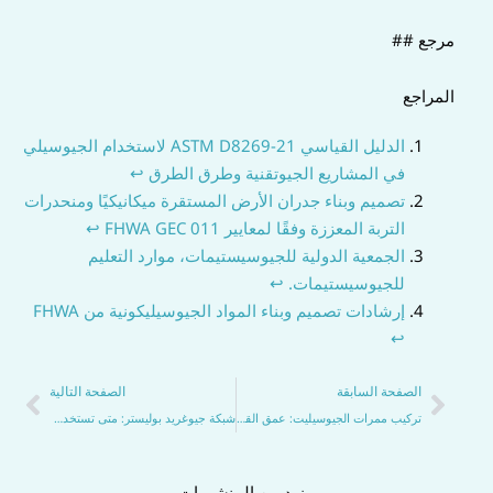
مرجع ##
المراجع
الدليل القياسي ASTM D8269-21 لاستخدام الجيوسيلي
في المشاريع الجيوتقنية وطرق الطرق
↩
تصميم وبناء جدران الأرض المستقرة ميكانيكيًا ومنحدرات
التربة المعززة وفقًا لمعايير FHWA GEC 011
↩
الجمعية الدولية للجيوسيستيمات، موارد التعليم
للجيوسيستيمات.
↩
إرشادات تصميم وبناء المواد الجيوسيليكونية من FHWA
↩
السابق
التا
الصفحة السابقة
الصفحة التالية
تركيب ممرات الجيوسيليت: عمق القاعدة، الحشو، والأخطاء التي يجب تجنبها
شبكة جيوغريد بوليستر: متى تستخدمها لتعزيز الأسفلت وتثبيت التربة
مزيد من المنشورات