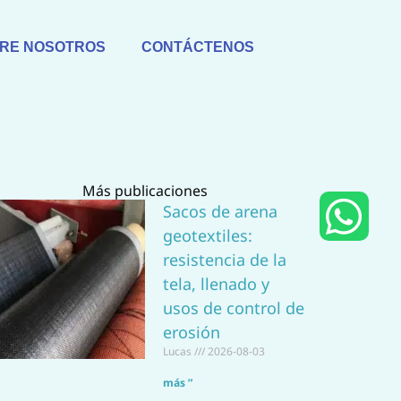
RE NOSOTROS
CONTÁCTENOS
Más publicaciones
W
Sacos de arena
geotextiles:
h
resistencia de la
a
tela, llenado y
usos de control de
t
erosión
Lucas
2026-08-03
s
más ”