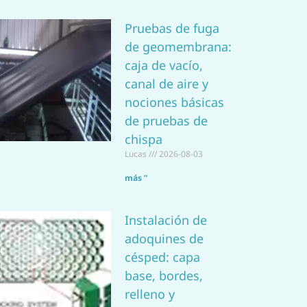
a
Pruebas de fuga
p
de geomembrana:
p
caja de vacío,
canal de aire y
nociones básicas
de pruebas de
chispa
Lucas
2026-08-03
más ”
Instalación de
adoquines de
césped: capa
base, bordes,
relleno y